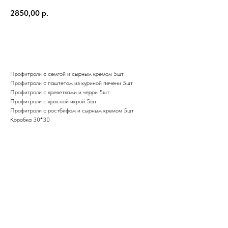
2850,00
р.
В корзину
Профитроли с семгой и сырным кремом 5шт
Профитроли с паштетом из куриной печени 5шт
Профитроли с креветками и черри 5шт
Профитроли с красной икрой 5шт
Профитроли с ростбифом и сырным кремом 5шт
Коробка 30*30