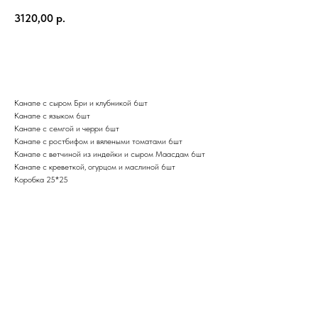
3120,00
р.
В корзину
Канапе с сыром Бри и клубникой 6шт
Канапе с языком 6шт
Канапе с семгой и черри 6шт
Канапе с ростбифом и вялеными томатами 6шт
Канапе с ветчиной из индейки и сыром Маасдам 6шт
Канапе с креветкой, огурцом и маслиной 6шт
Коробка 25*25