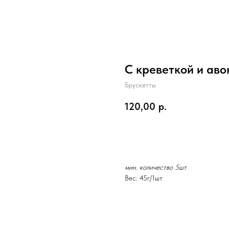
С креветкой и аво
Брускетты
120,00
р.
В корзину
мин. количество 5шт
Вес: 45г/1шт