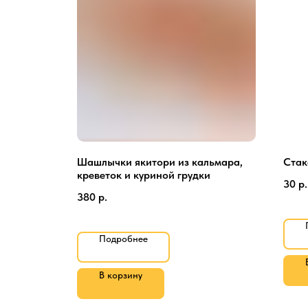
ом
Шашлычки якитори из кальмара,
Стак
креветок и куриной грудки
30
р.
380
р.
Подробнее
В корзину