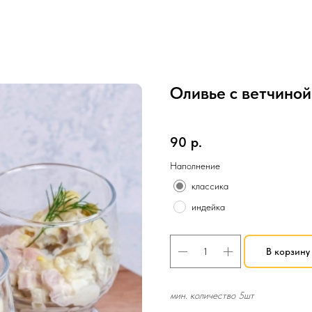
Оливье с ветчиной
SKU:
Салаты
90
р.
Наполнение
классика
индейка
В корзину
мин. количество 5шт