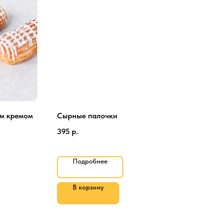
ым кремом
Сырные палочки
Шаш
ово
395
р.
145
Подробнее
В корзину