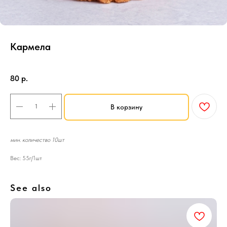
Кармела
SKU:
Десерты
80
р.
В корзину
мин. количество 10шт
Вес: 55г/1шт
See also