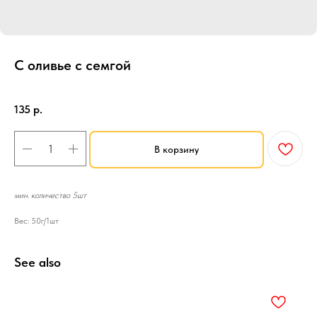
С оливье с семгой
SKU:
Тарталетки
135
р.
В корзину
мин. количество 5шт
Вес: 50г/1шт
See also