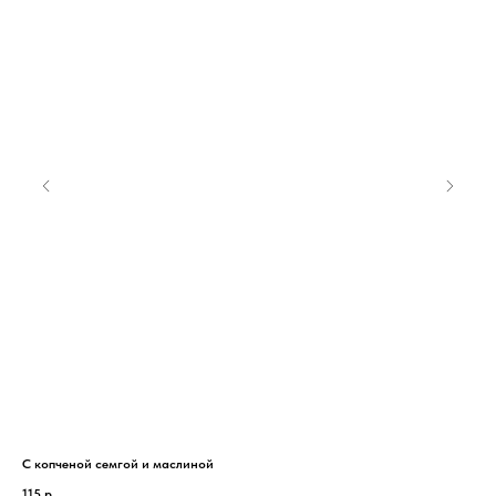
С копченой семгой и маслиной
Лим
115
р.
20