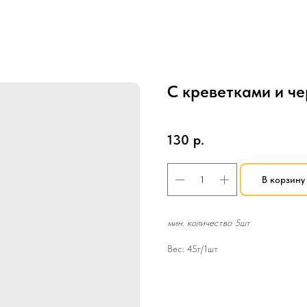
С креветками и ч
SKU:
Профитроли
130
р.
В корзину
мин. количество 5шт
Вес: 45г/1шт