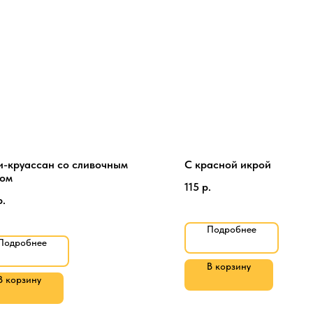
-круассан со сливочным
С красной икрой
ом
115
р.
р.
Подробнее
Подробнее
В корзину
В корзину