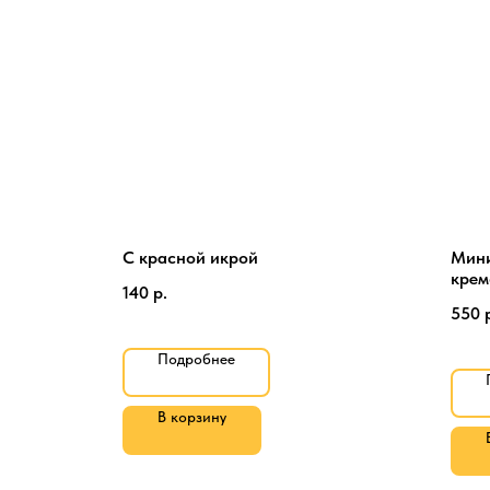
С красной икрой
Мини
крем
140
р.
550
Подробнее
В корзину