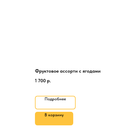
Фруктовое ассорти с ягодами
С о
1 700
р.
55
р
Подробнее
В корзину