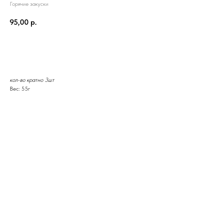
Горячие закуски
95,00
р.
В корзину
кол-во кратно 3шт
Вес: 55г