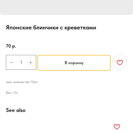
Японские блинчики с креветками
SKU:
Горячие закуски
70
р.
В корзину
мин. количество 10шт
Вес: 15г
See also