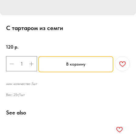
С тартаром из семги
SKU:
Мини Тарталетки
120
р.
В корзину
мин. количество 5шт
Вес: 25г/1шт
See also