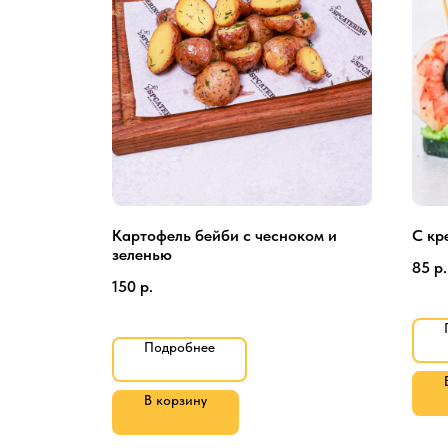
и и
Картофель бейби с чесноком и
С кр
зеленью
85
р.
150
р.
Подробнее
В корзину