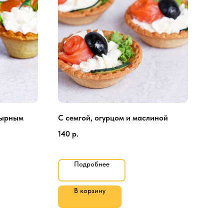
сырным
С семгой, огурцом и маслиной
С к
кре
140
р.
140
Подробнее
В корзину